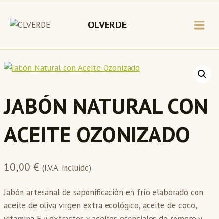
Saltar
al
OLVERDE
contenido
JABÓN NATURAL CON
ACEITE OZONIZADO
10,00
€
(I.V.A. incluido)
Jabón artesanal de saponificación en frío elaborado con
aceite de oliva virgen extra ecológico, aceite de coco,
vitamina E y extractos y aceites esenciales de romero y